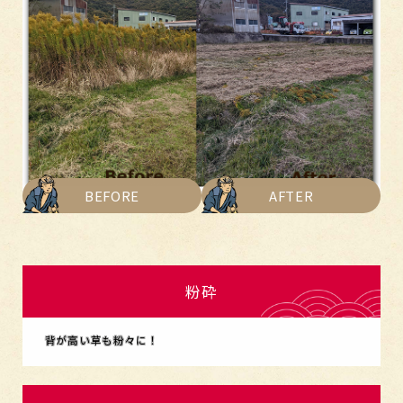
農機具買取
BEFORE
AFTER
倉庫の片付け
草刈り
粉砕
レンタル事業
背が高い草も粉々に！
求人